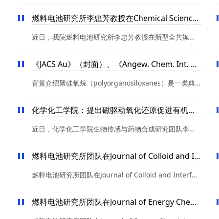
燃料电池研究所李忠芳教授在Chemical Science期刊发表最新研...
近日，我院燃料电池研究所李忠芳教授在新型全共轭卟啉类COFs的结构设计及催化剂电子调控氧催化性能提升取得...
《JACS Au》（封面）、《Angew. Chem. Int. Ed.》研究成果——...
背景介绍聚硅氧烷（polyorganosiloxanes）是一类典型的有机/无机杂化聚合物，表现出宽温域内保持高弹性的突...
化学化工学院：提出磁驱动氧化还原促进有机小分子高效合成新...
近日，化学化工学院生物传感与药物合成研究团队李新进等关于磁驱动的有机氯化物交叉偶联反应的研究成果在化...
燃料电池研究所团队在Journal of Colloid and Interface Sci...
燃料电池研究所团队在Journal of Colloid and Interface Science期刊发表最新研究成果近日，我院燃料电池研...
燃料电池研究所团队在Journal of Energy Chemistry期刊 发...