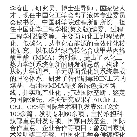
李春山，研究员、博士生导师，国家级人
才，现任中国化工学会离子液体专业委员
会秘书长、中国科学院过程所副所长，担
任中国化学工程学报
(
英文版
)
编委、过程
工程学报编委等。主要面向化工过程绿色
化、低碳化，从事化石能源的高效催化转
化研究。以低碳烃绿色转化合成甲基丙烯
酸甲酯（
MMA
）为对象，提出了从化工
热力学到系统创新的研发新思路，构建了
从热力学调控、单元界面强化到系统集成
的理论体系。研发了替代剧毒
HCN
工艺的
煤基、石油基
MMA
等多条绿色技术路
线，并实现产业化，打破国际垄断，鉴定
为国际领先。相关研究成果在
AIChE J
、
CEJ
、
CES
等国际学术期刊发表
SCI
论文
100
余篇，发明专利
60
余项；主持承担科
技部重点研发专项、国家自然基金、国际
合作重点、企业合作等项目；曾获国家技
术发明奖二等奖、中国化工学会侯德榜化