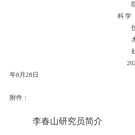
科学
20
年
8
月
28
日
附件
：
李春山研究员简介