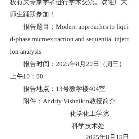
校有关专家学者进行学术交流。欢迎广大
师生踊跃参加！
报告题目：
Modern approaches to liqui
d-phase microextraction and sequential inject
ion analysis
报告时间：
2025
年
8
月
20
日
（周三）
上午
10
：
00
报告地点：
13
号教学楼
404
室
附件：
Andriy Vishnikin
教授简介
化学化工学院
科学技术处
2025
年
8
月
15
日