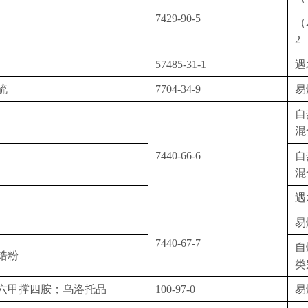
7429-90-5
（
2
57485-31-1
遇
硫
7704-34-9
易
自
混
7440-66-6
自
混
遇
易
7440-67-7
自
锆粉
类
六甲撑四胺；乌洛托品
100-97-0
易