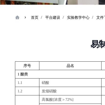
首页
平台建设
实验教学中心
文件
易
序号
品名
1
酸类
1.1
硝酸
1.2
发烟硝酸
高氯酸
[
浓度＞
72%]