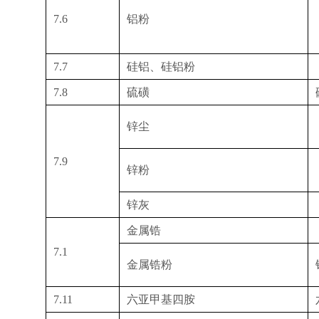
7.6
铝粉
7.7
硅铝、硅铝粉
7.8
硫磺
锌尘
7.9
锌粉
锌灰
金属锆
7.1
金属锆粉
7.11
六亚甲基四胺