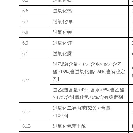
6.5
过氧化镁
6.6
过氧化钙
6.7
过氧化锶
6.8
过氧化钡
6.9
过氧化锌
6.1
过氧化脲
过乙酸
[
含量≤
16%,
含水≥
39%,
含乙
酸≥
15%,
含过氧化氢≤
24%,
含有稳定
剂
]
6.11
过乙酸
[
含量≤
43%,
含水≥
5%,
含乙酸
≥
35%,
含过氧化氢≤
6%,
含有稳定剂
]
过氧化二异丙苯
[52%
＜含量
6.12
≤
100%]
6.13
过氧化氢苯甲酰