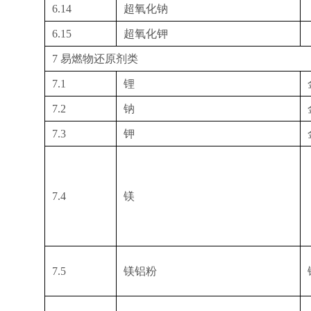
6.14
超氧化钠
6.15
超氧化钾
7
易燃物还原剂类
7.1
锂
7.2
钠
7.3
钾
7.4
镁
7.5
镁铝粉